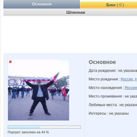
Основное
Блог
( 0 )
Шпионаж
Основное
Дата рождения : не указан
Место рождения :
Россия
,
Н
Место нахождения :
Россия
Место проживания : не ука
Любимые места : не указа
Интересы : не указаны
Портрет заполнен на 44 %