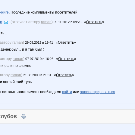
книге
. Последние комплименты посетителей:
к
(отвечает автору
raman
)
«
Ответить
»
09.11.2012 в 09:26
ь...
 автору
raman
)
«
Ответить
»
29.09.2012 в 19:41
 денёк был .. и я там был )
 автору
raman
)
«
Ответить
»
07.07.2010 в 16:26
пи,если не сложно
автору
raman
)
«
Ответить
»
21.08.2009 в 21:31
и англий ский туры
ы оставить комплимент необходимо
войти
или
зарегистрироваться
 клубов