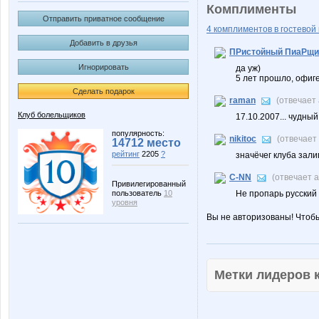
Комплименты
Отправить приватное сообщение
4 комплиментов в гостевой 
Добавить в друзья
ПРистойный ПиаРщи
Игнорировать
да уж)
5 лет прошло, офигет
Сделать подарок
raman
(отвечает
Клуб болельщиков
17.10.2007... чудный
популярность:
nikitoc
(отвечает
14712 место
рейтинг
2205
?
значёчег клуба зали
C-NN
(отвечает 
Привилегированный
пользователь
10
Не пропарь русский 
уровня
Вы не авторизованы! Чтоб
Метки лидеров