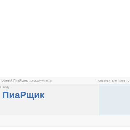
стойный ПиаРщик
:
prpr.www.nn.ru
пользователь имеет 
5 году
 ПиаРщик