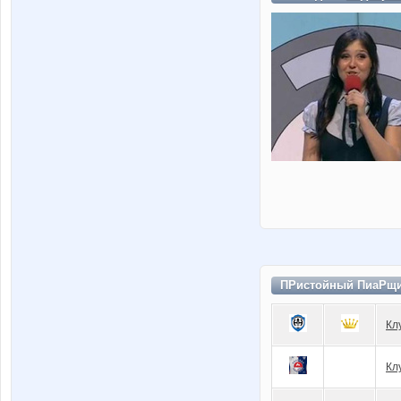
ПРистойный ПиаРщи
Кл
Кл